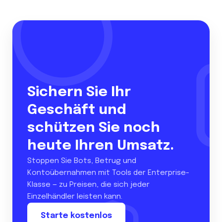
Sichern Sie Ihr
Geschäft und
schützen Sie noch
heute Ihren Umsatz.
Stoppen Sie Bots, Betrug und
Kontoübernahmen mit Tools der Enterprise-
Klasse — zu Preisen, die sich jeder
Einzelhändler leisten kann.
Starte kostenlos